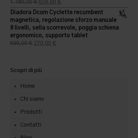
Il
Il
1.180,00
€
659,00
€
prezzo
prezzo
Diadora Dcom Cyclette recumbent
originale
attuale
magnetica, regolazione sforzo manuale
era:
è:
8 livelli, sella scorrevole, poggia schiena
1.180,00 €.
659,00 €.
ergonomico, supporto tablet
Il
Il
699,00
€
279,00
€
prezzo
prezzo
originale
attuale
era:
è:
Scopri di più
699,00 €.
279,00 €.
Home
Chi siamo
Prodotti
Contatti