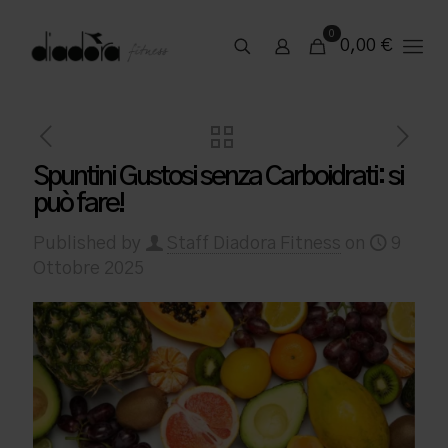
0
0,00
€
Spuntini Gustosi senza Carboidrati: si
può fare!
Published by
Staff Diadora Fitness
on
9
Ottobre 2025