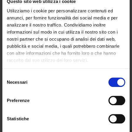
Questo sito web utilizza i cookie
ogni prodotto è pensato per adattarsi al tuo
Utilizziamo i cookie per personalizzare contenuti ed
livello e ai tuoi obiettivi, che si tratti di
annunci, per fornire funzionalità dei social media e per
dimagrimento, resistenza o miglioramento
analizzare il nostro traffico. Condividiamo inoltre
della performance.
informazioni sul modo in cui utilizza il nostro sito con i
nostri partner che si occupano di analisi dei dati web,
Scopri la gamma completa e trova
pubblicità e social media, i quali potrebbero combinarle
l’attrezzatura giusta per il tuo allenamento
con altre informazioni che ha fornito loro o che hanno
quotidiano.
raccolto dal suo utilizzo dei loro servizi.
Selezione
Necessari
del
Prodotti in OFFERTA!
consenso
Tapis Roulant Diadora Edge 7.7,
Preferenze
velocità 20 km/h, superficie di corsa
51x140, 71 programmi, Bluetooth
Statistiche
Il
Il
1.590,00
€
629,00
€
prezzo
prezzo
Tapis roulant Diadora Runner 11.7,