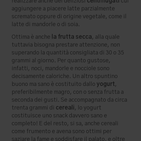
realizzare anche dei deliziosi
centrifugati
cui
aggiungere a piacere latte parzialmente
scremato oppure di origine vegetale, come il
latte di mandorle o di soia.
Ottima è anche
la frutta secca
, alla quale
tuttavia bisogna prestare attenzione, non
superando la quantità consigliata di 30 o 35
grammi al giorno. Per quanto gustose,
infatti, noci, mandorle e nocciole sono
decisamente caloriche. Un altro spuntino
buono ma sano è costituito dallo
yogurt
,
preferibilmente magro, con o senza frutta a
seconda dei gusti. Se accompagnato da circa
trenta grammi di
cereali
, lo yogurt
costituisce uno snack davvero sano e
completo! E del resto, si sa, anche cereali
come frumento e avena sono ottimi per
saziare la fame e soddisfare il palato, e oltre