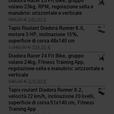
Diadora Racer 23 Fit Bike, gruppo
originale
attuale
volano 23kg, RPM, regolazione sella e
era:
è:
manubrio: orizzontale e verticale
224,00 €.
139,00 €.
Il
Il
599,00
€
349,00
€
prezzo
prezzo
Tapis Roulant Diadora Runner 6.0,
originale
attuale
motore 3 HP, inclinazione 15%,
era:
è:
superficie di corsa 48x140 cm
599,00 €.
349,00 €.
Il
Il
1.040,00
€
559,00
€
prezzo
prezzo
Diadora Racer 24 Fit Bike, gruppo
originale
attuale
volano 24kg, Fitness Training App,
era:
è:
regolazione sella e manubrio: orizzontale e
1.040,00 €.
559,00 €.
verticale
Il
Il
540,00
€
379,00
€
prezzo
prezzo
Tapis roulant Diadora Runner 8.2,
originale
attuale
velocità 22 km/h, inclinazione 20 livelli,
era:
è:
superficie di corsa 51x140 cm, Fitness
540,00 €.
379,00 €.
Training App