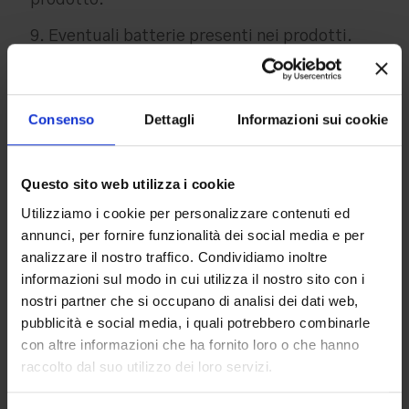
prodotto.
9. Eventuali batterie presenti nei prodotti.
Consenso
Dettagli
Informazioni sui cookie
Diritto di recesso, cosa
Questo sito web utilizza i cookie
fare:
Utilizziamo i cookie per personalizzare contenuti ed
annunci, per fornire funzionalità dei social media e per
Il Decreto Legislativo n. 206 del 6 settembre
analizzare il nostro traffico. Condividiamo inoltre
2005 relativo alla protezione dei consumatori
informazioni sul modo in cui utilizza il nostro sito con i
in materia di contratti a distanza prevede la
nostri partner che si occupano di analisi dei dati web,
possibilità per il consumatore di esercitare il
pubblicità e social media, i quali potrebbero combinarle
diritto di recesso incondizionato. Qualora il
con altre informazioni che ha fornito loro o che hanno
cliente non volesse più tenere l’articolo
raccolto dal suo utilizzo dei loro servizi.
acquistato potrà avvalersi del diritto di