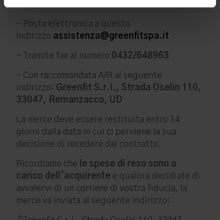
essere inviato tramite:
- Posta elettronica a questo
indirizzo
assistenza@greenfitspa.it
- Tramite fax al numero
0432/648963
- Con raccomandata A/R al seguente
indirizzo:
Greenfit S.r.l., Strada Oselin 110,
33047, Remanzacco, UD
La merce deve essere restituita entro 14
giorni dalla data in cui ci perviene la sua
decisione di recedere dal contratto.
Ricordiamo che
le spese di reso sono a
carico dell’acquirente
e qualora decidiate di
avvalervi di un corriere di vostra fiducia, la
merce va inviata al seguente indirizzo: