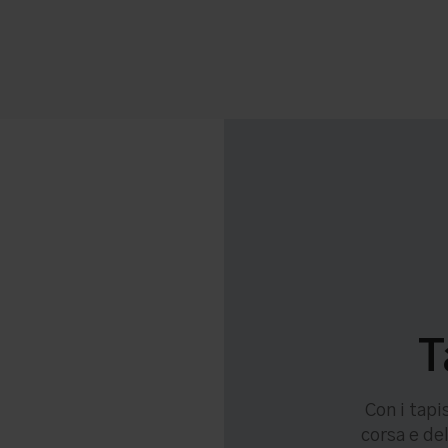
T
Con i tapi
corsa e de