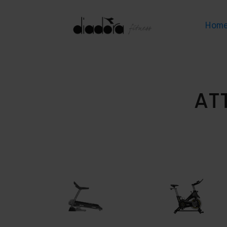
Hom
AT