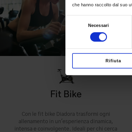
che hanno raccolto dal suo uti
Selezione
Necessari
del
consenso
Rifiuta
Fit Bike
Con le fit bike Diadora trasformi ogni
allenamento in un'esperienza dinamica,
intensa e coinvolgente. Ideali per chi cerca