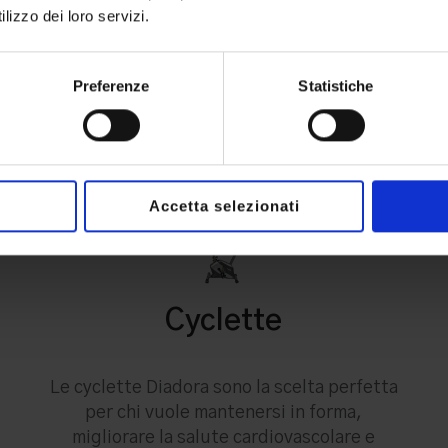
lizzo dei loro servizi.
Preferenze
Statistiche
Accetta selezionati
Cyclette
Le cyclette Diadora sono la scelta perfetta
per chi vuole mantenersi in forma,
migliorare la salute cardiovascolare e