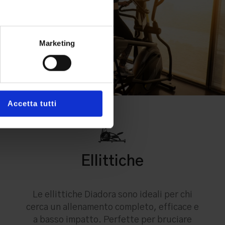
Marketing
Accetta tutti
Ellittiche
Le ellittiche Diadora sono ideali per chi
cerca un allenamento completo, efficace e
a basso impatto. Perfette per bruciare