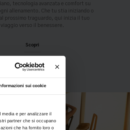
liano, tecnologia avanzata e comfort su
gni allenamento. Che tu stia iniziando o
l prossimo traguardo, qui inizia il tuo
viaggio verso il benessere.
Scopri
Informazioni sui cookie
l media e per analizzare il
nostri partner che si occupano
azioni che ha fornito loro o