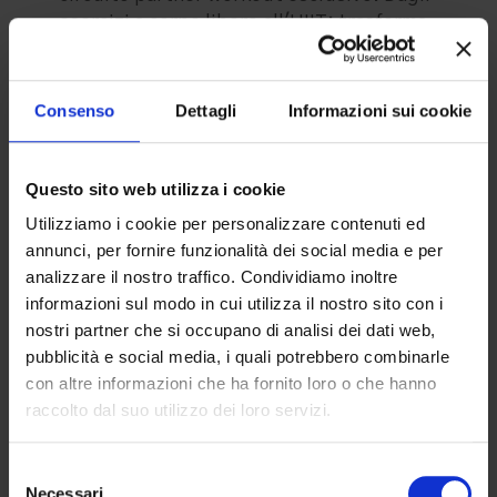
esercizi a corpo libero all'HIIT: trasforma
il 14 febbraio in pura energia.
Consenso
Dettagli
Informazioni sui cookie
Leggi di più
Questo sito web utilizza i cookie
Utilizziamo i cookie per personalizzare contenuti ed
annunci, per fornire funzionalità dei social media e per
analizzare il nostro traffico. Condividiamo inoltre
informazioni sul modo in cui utilizza il nostro sito con i
nostri partner che si occupano di analisi dei dati web,
pubblicità e social media, i quali potrebbero combinarle
con altre informazioni che ha fornito loro o che hanno
raccolto dal suo utilizzo dei loro servizi.
Selezione
Staff Diadora Fitness
on
10 Ottobre
Necessari