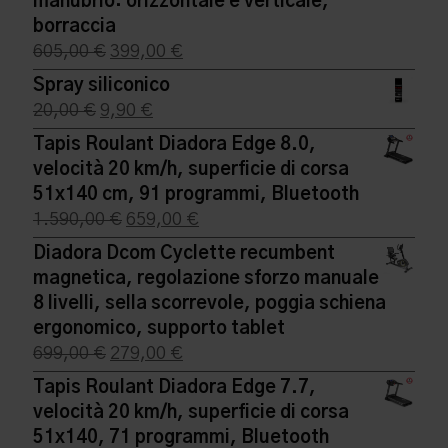
manubrio: orizzontale e verticale,
19,90 €.
9,90 €.
borraccia
Il
Il
605,00
€
399,00
€
prezzo
prezzo
Spray siliconico
originale
attuale
Il
Il
20,00
€
9,90
€
era:
è:
prezzo
prezzo
Tapis Roulant Diadora Edge 8.0,
605,00 €.
399,00 €.
originale
attuale
velocità 20 km/h, superficie di corsa
era:
è:
51x140 cm, 91 programmi, Bluetooth
20,00 €.
9,90 €.
Il
Il
1.590,00
€
659,00
€
prezzo
prezzo
Diadora Dcom Cyclette recumbent
originale
attuale
magnetica, regolazione sforzo manuale
era:
è:
8 livelli, sella scorrevole, poggia schiena
1.590,00 €.
659,00 €.
ergonomico, supporto tablet
Il
Il
699,00
€
279,00
€
prezzo
prezzo
Tapis Roulant Diadora Edge 7.7,
originale
attuale
velocità 20 km/h, superficie di corsa
era:
è:
51x140, 71 programmi, Bluetooth