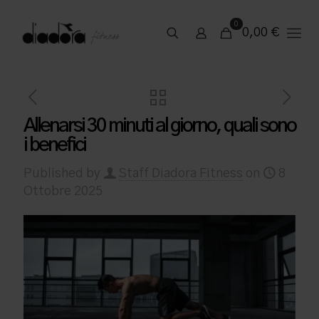
0
0,00
€
Allenarsi 30 minuti al giorno, quali sono
i benefici
Published by
Staff Diadora Fitness
on
8
Ottobre 2025