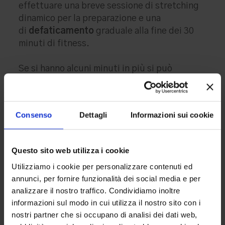
effettuare una breve sessione di stretching
dinamico per la preparazione e una
di
defaticamento
graduale alla fine dei 30
minuti di fitness.
Se si hanno alcuni minuti in più si può
aggiungere durante la sessione, una serie
di
esercizi con i pesi
per tonificare la
muscolatura in punti precisi o un po’
Consenso
Dettagli
Informazioni sui cookie
di
cardio
per aumentare i battiti. Si consiglia
di organizzare gli esercizi di ogni giorno
differenziandoli ed evitare di superare l’ora
Questo sito web utilizza i cookie
di allenamento.
Utilizziamo i cookie per personalizzare contenuti ed
annunci, per fornire funzionalità dei social media e per
analizzare il nostro traffico. Condividiamo inoltre
Share
informazioni sul modo in cui utilizza il nostro sito con i
nostri partner che si occupano di analisi dei dati web,