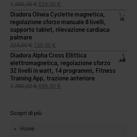
699,00 €.
279,00 €.
Il
Il
1.590,00
€
629,00
€
prezzo
prezzo
Diadora Oliwia Cyclette magnetica,
originale
attuale
regolazione sforzo manuale 8 livelli,
era:
è:
supporto tablet, rilevazione cardiaca
1.590,00 €.
629,00 €.
palmare
Il
Il
224,00
€
139,00
€
prezzo
prezzo
Diadora Alpha Cross Ellittica
originale
attuale
elettromagnetica, regolazione sforzo
era:
è:
32 livelli in watt, 14 programmi, Fitness
224,00 €.
139,00 €.
Training App, trazione anteriore
Il
Il
1.390,00
€
699,00
€
prezzo
prezzo
originale
attuale
era:
è:
Scopri di più
1.390,00 €.
699,00 €.
Home