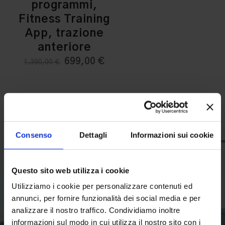
programmi,
Fitness Training
App, trazione
anteriore
Il
Il
699,00
€
1.390,00
€
prezzo
prezzo
originale
attuale
era:
è:
1.390,00 €.
699,00 €.
Consenso
Dettagli
Informazioni sui cookie
Questo sito web utilizza i cookie
Utilizziamo i cookie per personalizzare contenuti ed
annunci, per fornire funzionalità dei social media e per
analizzare il nostro traffico. Condividiamo inoltre
informazioni sul modo in cui utilizza il nostro sito con i