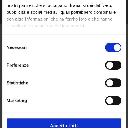
nostri partner che si occupano di analisi dei dati web,
pubblicità e social media, i quali potrebbero combinarle
con altre informazioni che ha fornito loro o che hanno
raccolto dal suo utilizzo dei loro servizi.
Selezione
Necessari
del
consenso
FAQs
Preferenze
Hai dubbi su come scegliere o usare
Statistiche
l’ellittica più adatta a te?
Ecco le risposte alle domande più
comuni, per aiutarti a iniziare (o
Marketing
migliorare) il tuo percorso di
allenamento con consapevolezza.
Accetta tutti
1
Cos’è un’ellittica e come funziona?