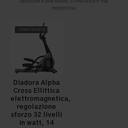
sessione è piacevole, stimolante e mai
monotona.
-50%DI SCONTO
Diadora Alpha
Cross Ellittica
elettromagnetica,
regolazione
sforzo 32 livelli
in watt, 14