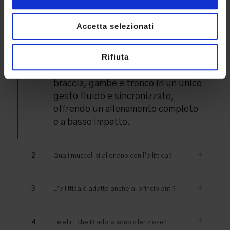
L’ellittica è un attrezzo da fitness
Accetta selezionati
che riproduce un movimento a
forma di ellisse, simile alla corsa o
Rifiuta
alla camminata, ma senza impatto
sulle articolazioni. Coinvolge
braccia, gambe e tronco in un unico
gesto fluido e sincronizzato,
offrendo un allenamento completo
e a basso impatto.
2
Quali muscoli si allenano con l’ellittica?
3
L’ellittica è adatta anche ai principianti?
4
Le ellittiche Diadora sono silenziose?