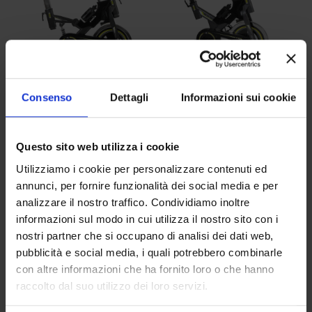
Consenso
Dettagli
Informazioni sui cookie
Diadora Racer
Diadora Racer
25 Fit Bike,
23 Fit Bike,
gruppo volano
gruppo volano
Questo sito web utilizza i cookie
25Kg, RPM,
23kg, RPM,
Utilizziamo i cookie per personalizzare contenuti ed
regolazione
regolazione
annunci, per fornire funzionalità dei social media e per
sella e
sella e
analizzare il nostro traffico. Condividiamo inoltre
informazioni sul modo in cui utilizza il nostro sito con i
manubrio:
manubrio:
nostri partner che si occupano di analisi dei dati web,
orizzontale e
orizzontale e
pubblicità e social media, i quali potrebbero combinarle
verticale,
verticale
con altre informazioni che ha fornito loro o che hanno
borraccia
Il
Il
349,00
€
599,00
€
raccolto dal suo utilizzo dei loro servizi.
prezzo
prezz
Il
Il
399,00
€
605,00
€