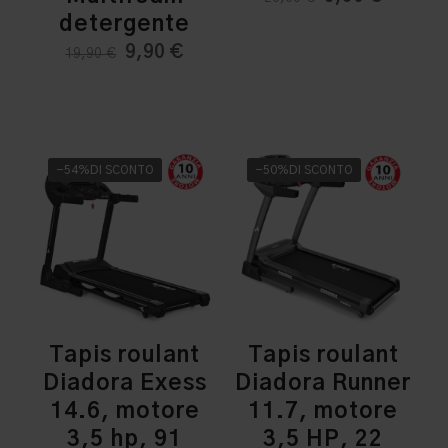
prezzo
prezzo
detergente
originale
attuale
Il
Il
9,90
€
19,90
€
era:
è:
prezzo
prezzo
20,00 €.
9,90 €.
originale
attuale
era:
è:
19,90 €.
9,90 €.
-54%DI SCONTO
-50%DI SCONTO
Tapis roulant
Tapis roulant
Diadora Exess
Diadora Runner
14.6, motore
11.7, motore
3,5 hp, 91
3,5 HP, 22