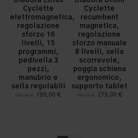
Cyclette
Cyclette
elettromagnetica,
recumbent
regolazione
magnetica,
sforzo 16
regolazione
livelli, 15
sforzo manuale
programmi,
8 livelli, sella
pedivella 3
scorrevole,
pezzi,
poggia schiena
manubrio e
ergonomico,
sella regolabili
supporto tablet
Il
Il
Il
Il
199,00
€
279,00
€
320,00
€
699,00
€
prezzo
prezzo
prezzo
prezz
originale
attuale
originale
attua
era:
è:
era:
è:
320,00 €.
199,00 €.
699,00 €.
279,0