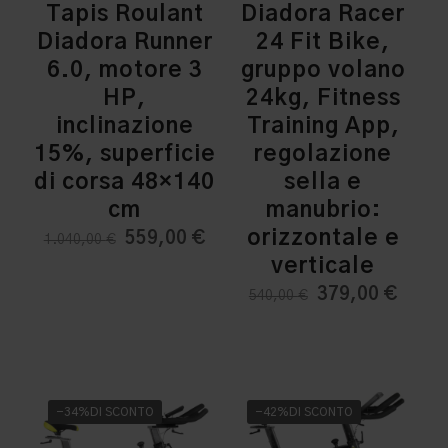
Tapis Roulant
Diadora Racer
Diadora Runner
24 Fit Bike,
6.0, motore 3
gruppo volano
HP,
24kg, Fitness
inclinazione
Training App,
15%, superficie
regolazione
di corsa 48×140
sella e
cm
manubrio:
orizzontale e
Il
Il
559,00
€
1.040,00
€
prezzo
prezzo
verticale
originale
attuale
Il
Il
379,00
€
540,00
€
era:
è:
prezzo
prezz
1.040,00 €.
559,00 €.
originale
attua
era:
è:
540,00 €.
379,0
-34%DI SCONTO
-42%DI SCONTO